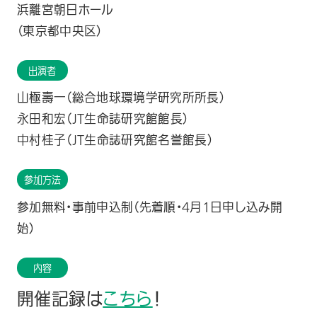
浜離宮朝日ホール
（東京都中央区）
出演者
山極壽一（総合地球環境学研究所所長）
永田和宏（JT生命誌研究館館長）
中村桂子（JT生命誌研究館名誉館長）
参加方法
参加無料・事前申込制（先着順・4月1日申し込み開
始）
内容
開催記録は
こちら
！