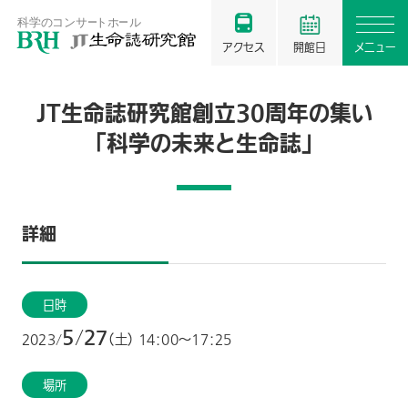
アクセス
開館日
メニュー
JT生命誌研究館創立30周年の集い
「科学の未来と生命誌」
詳細
日時
5
27
/
2023/
（土） 14：00〜17：25
場所