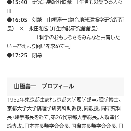
●15：40
研究活動紹介映像 「生きもの愛づる人々
III」
●16：05
対談 山極壽一（総合地球環境学研究所所
長） × 永田和宏（JT生命誌研究館館長）
「科学のおもしろさをみんなと共有した
い —答えより問いを求めて—」
●17：25
閉幕
山極壽一 プロフィール
1952年東京都生まれ。京都大学理学部卒。理学博士。
京都大学大学院理学研究科助教授、同教授、同研究科
長・理学部長を経て、第26代京都大学総長。人類進化
論専攻。日本霊長類学会会長、国際霊長類学会会長、日