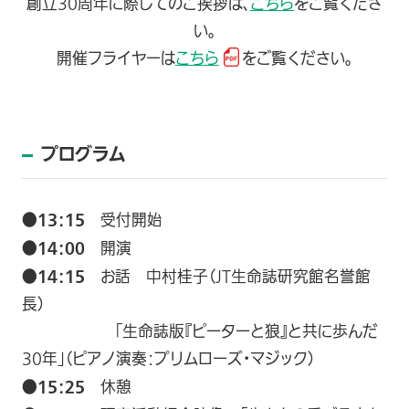
創立30周年に際してのご挨拶は、
こちら
をご覧くださ
い。
開催フライヤーは
こちら
をご覧ください。
プログラム
●13：15
受付開始
●14：00
開演
●14：15
お話 中村桂子（JT生命誌研究館名誉館
長）
「生命誌版『ピーターと狼』と共に歩んだ
30年」（ピアノ演奏：プリムローズ・マジック）
●15：25
休憩