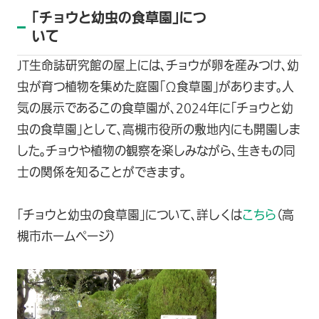
「チョウと幼虫の食草園」につ
いて
JT生命誌研究館の屋上には、チョウが卵を産みつけ、幼
虫が育つ植物を集めた庭園「Ω食草園」があります。人
気の展示であるこの食草園が、2024年に「チョウと幼
虫の食草園」として、高槻市役所の敷地内にも開園しま
した。チョウや植物の観察を楽しみながら、生きもの同
士の関係を知ることができます。
「チョウと幼虫の食草園」について、詳しくは
こちら
（高
槻市ホームページ）