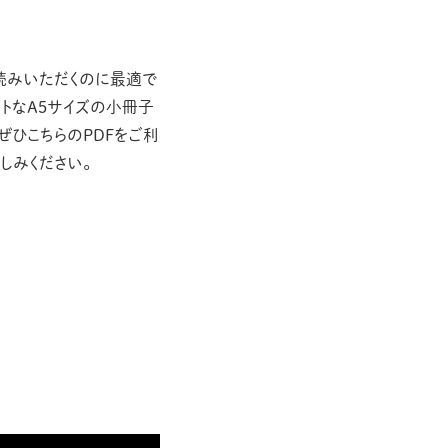
個体が刻む一生の時間
表現を通して生きものを考えるセクター
お読みいただくのに最適で
PAPER CRAFT
クトなA5サイズの小冊子
エリマキトカゲ
ぜひこちらのPDFをご利
しみください。
PDF DOWNLOAD
冊子版PDFダウンロード
BRH WORKS
記録映画 「食草園が誘う昆虫と
植物のかけひきの妙」絶賛上映
中！
みんなでつくる「生命誌かるた」結
果のご報告