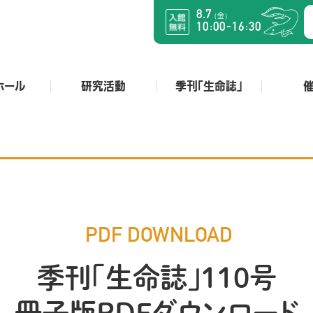
8.7
金
（
）
:
:
-
10
00
16
30
ホール
研究活動
季刊「生命誌」
PDF DOWNLOAD
季刊「生命誌」110号
冊子版PDFダウンロード