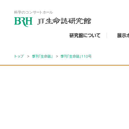
研究館について
展示
トップ
季刊「生命誌」
季刊「生命誌」110号