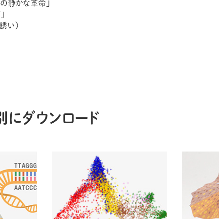
学の静かな革命」
」
誘い）
別にダウンロード