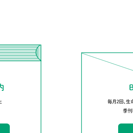
案内
毎月2回、生
た
季刊