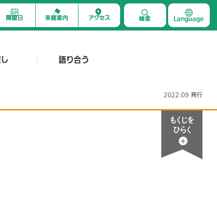
開館日
来館案内
アクセス
検索
Language
催し
語り合う
2022.09 発行
もくじを
ひらく
110
PERSPECTIVE