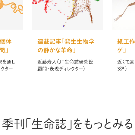
E「個体
連載記事「発生生物学
紙工作
間」
の静かな革命」
ゲ」
現を通し
近藤寿人（JT生命誌研究館
近くて遠
クター
顧問・表現ディレクター）
3弾）
季刊「生命誌」をもっとみる