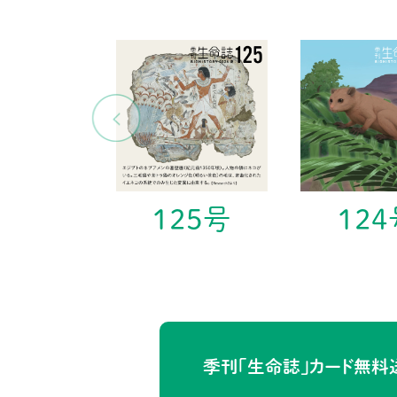
125号
124
季刊「生命誌」カード
無料