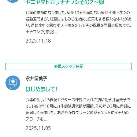
ヤエヤマトガリナナフシその２〜卵
紅葉の季節になりました。徒歩10分も満たない家からBRHまでの
通勤道ですが、沿道にはもみじを始め、紅葉をする様々な木々があ
り、通勤途中で思わずスマホを出してその風景を写真に収めます。
ナナフシ（竹節虫）...
2025.11.18
表現スタッフ日記
永井留美子
はじめまして！
今年の6月から表現セクターの仲間に入れて頂いた永井留美子で
す。1993年10月にJT生命誌研究館が開館。その年の3月に高槻に
転居して来ました。 あざやかなグリーンのジャケットにイモリの
ブローチを...
2025.11.05