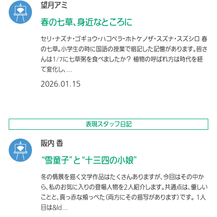
望月アミ
春の七草、身近なところに
セリ・ナズナ・ゴギョウ・ハコベラ・ホトケノザ・スズナ・スズシロ 春
の七草。小学生の時に国語の授業で暗記した記憶があります。皆さ
んは1/7に七草粥を食べましたか？ 植物の呼ばれ方は時代を経
て変化し、...
2026.01.15
表現スタッフ日記
阪内 香
“雪童子”と“十三四の小娘”
冬の情景を描く文学作品はたくさんありますが、今回はその中か
ら、私のお気に入りの登場人物を2人紹介します。共通点は、優しい
ことと、真っ赤な頬っぺた（両方にその描写があります）です。 1人
目は&ld...