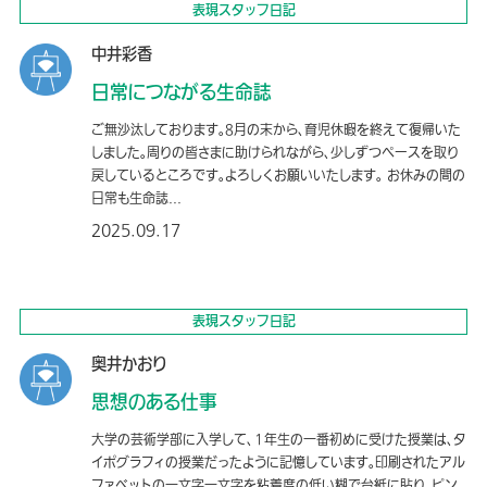
表現スタッフ日記
中井彩香
日常につながる生命誌
ご無沙汰しております。8月の末から、育児休暇を終えて復帰いた
しました。周りの皆さまに助けられながら、少しずつペースを取り
戻しているところです。よろしくお願いいたします。 お休みの間の
日常も生命誌...
2025.09.17
表現スタッフ日記
奥井かおり
思想のある仕事
大学の芸術学部に入学して、１年生の一番初めに受けた授業は、タ
イポグラフィの授業だったように記憶しています。印刷されたアル
ファベットの一文字一文字を粘着度の低い糊で台紙に貼り、ピン