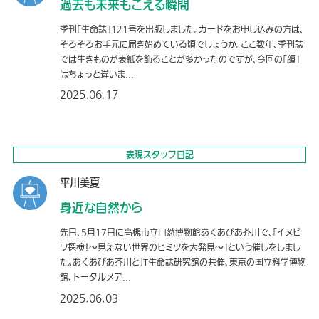
過去も未来もこえる瞬間
季刊「生命誌」121号を出版しました。カードをお申し込みの方は、
そろそろお手元に届き始めている頃でしょうか。ここ数年、季刊誌
では生きものが表紙を飾ることが多かったのですが、今回の「顔」
はちょっと違いま...
2025.06.17
表現スタッフ日記
平川美夏
身近な自然から
先日、5月17日に高槻市立自然博物館あくあぴあ芥川で、「イヌビ
ワ探検！〜見えない世界のヒミツを大発見〜」という催しをしまし
た。あくあぴあ芥川とJT生命誌研究館の共催、東京の国立科学博物
館、トータルメデ...
2025.06.03