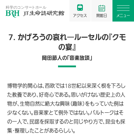
アクセス
開館日
メニュー
7. かげろうの哀れ―ルーセルの『クモ
の宴』
岡田節人の「音楽放談」
博物学的関心は、西欧では18世紀以来深く根を下ろし
た教養であり、好奇心である。思いがけない歴史上の人
物が、生物自然に絶大な興味（趣味）をもっていた例は
少なくない。音楽家とて例外ではない。バルトークはそ
の一人で、民謡を採取するのと同じやり方で、昆虫も採
集･整理したことがあるらしい。