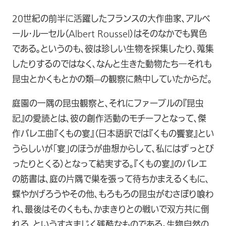
20世紀の前半に活躍したフランスの大作曲家、アルベ
ール･ルーセル（Albert Roussel）はそのなかでも異色
である。というのも、彼は珍しい生物を採集したり、蒐集
したりするのではなく、なんと生きた動物たち―それも
昆虫とかくもとかの類—の観察に熱中していたからだ。
庭園の一隅の昆虫観察と、それにファーブルの『昆虫
記』の愛読とは、彼の創作活動のモチーフとなって、傑
作バレエ曲『くもの宴』（日本語訳では『くもの饗宴』とい
うらしいが「宴」のほうが曲想からして、私にはずっとぴ
ったりとくる）となって結実する。『くもの宴』のバレエ
の筋書は、庭の片隅で巣を張って待ちかまえるくもに、
蝶やかげろうやその他、もろもろの昆虫がむさぼり喰わ
れ、最後はそのくもも、かまきりとの戦いで双方共に倒
れる、というすさまじく残酷なものである。生物自然の