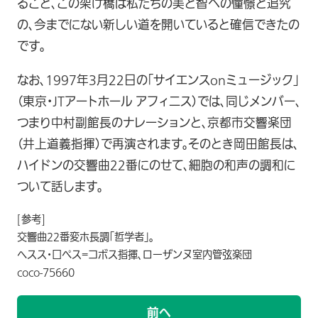
ること、この架け橋は私たちの美と智への憧憬と追究
の、今までにない新しい道を開いていると確信できたの
です。
なお、1997年3月22日の「サイエンスonミュージック」
（東京・JTアートホール アフィニス）では、同じメンバー、
つまり中村副館長のナレーションと、京都市交響楽団
（井上道義指揮）で再演されます。そのとき岡田館長は、
ハイドンの交響曲22番にのせて、細胞の和声の調和に
ついて話します。
[参考]
交響曲22番変ホ長調「哲学者」。
ヘスス・口ペス=コボス指揮、ローザンヌ室内管弦楽団
coco-75660
前へ