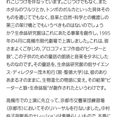
れこじつけを伴なっています。こじつけでもなく、また
ホタルのワルツとか、トンボのポルカといった具体その
ものを通じてでもなく、音楽と自然・科学との橋渡しの
第三の架け橋とでもいうべきものはないのでしょう
か？生命誌研究館はこれにあたる事業を創作し、1995
年の4月に高槻市現代劇場で上演しました。これは、皆
さまよくご存じの、プロコフィエフ作曲の"ピーターと
狼"、この子供のための童話の朗読と音楽をタネにした
ものなのです。その童話を、生命誌研究館の前サイエン
ス･ディレクター茂木和行（現･聖徳大学）は、彼のあり
あまる才のままに、生物進化の物語に変え、その結果"ピ
ーターと狼・生命誌版"が創作されたというわけです。
高槻市での上演に先立って、京都市交響楽団練習場
（京都市）においてそのリハーサルを行ないました。中村
桂子副館長のナレーションは素晴らしいもので、本番に