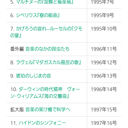
5.
マルチヌーの『胡蝶と極楽鳥』
1995年7号
6.
シベリウス『樹の組曲』
1995年9号
7.
かげろうの哀れ—ルーセルの『クモ
1995年10号
の宴』
番外編
音楽のなかの昆虫たち
1996年11号
8.
ラヴェル『マダガスカル島民の歌』
1996年12号
9.
琥珀のしじまの音
1996年13号
10.
ダーウィンの時代精神 ヴォー
1996年14号
ン･ウィリアムス『海の交響曲』
拡大版
音楽の架け橋で科学へ
1997年15号
11.
ハイドンのシンフォ二一
1997年16号