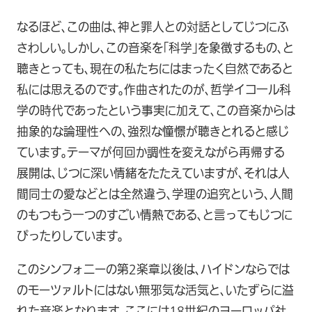
なるほど、この曲は、神と罪人との対話としてじつにふ
さわしい。しかし、この音楽を「科学」を象徴するもの、と
聴きとっても、現在の私たちにはまったく自然であると
私には思えるのです。作曲されたのが、哲学イコ一ル科
学の時代であったという事実に加えて、この音楽からは
抽象的な論理性への、強烈な憧憬が聴きとれると感じ
ています。テーマが何回か調性を変えながら再帰する
展開は、じつに深い情緒をたたえていますが、それは人
間同士の愛などとは全然違う、学理の追究という、人間
のもつもう一つのすごい情熱である、と言ってもじつに
ぴったりしています。
このシンフォニーの第2楽章以後は、ハイドンならでは
のモーツァルトにはない無邪気な活気と、いたずらに溢
れた音楽となります。ここには18世紀のヨーロッパ社