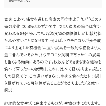
る様子を示した。
13
12
窒素に比べ、捕食を通した炭素の同位体比（
C/
C）のδ
値の変化は0.8‰とわずかです。つまり炭素の場合は食う-
食われるを繰り返しても、起源食物の同位体比が比較的保
たれやすいことになります。例えば、トウモロコシが光合成
により固定した有機物は、重い炭素を一般的な植物より大
量に含んでいるため、トウモロコシ飼料で育った牛の炭素
も重くなる傾向にあるのです。放牧などでさまざまな植物を
食べて育った牛の炭素は、これに比べて軽くなります。私た
ちの研究では、この違いがさらに、牛肉を食べたヒトにも引
き継がれている可能性があることがわかりました（文献1・
図5）。
継続的な食生活に由来するものが、生物の体になります。