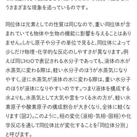
うさまざまな現象を追っているのです。
同位体は元素としての性質は同じなので、重い同位体が含
まれていても物体や生物の機能に影響を与えることはあり
ません。しかし原子や分子の単位で見ると、同位体によって
少しだけ物理・化学的な反応のしやすさが異なります。例
えば同じH
Oで表記される水分子であっても、液体の水が
2
水蒸気に変わる際は、軽い水分子のほうが水蒸気になり
やすく、逆に水蒸気が液体の水に変わる際は、重い水分子
のほうが液体になりやすいのです。つまり液体を構成する
水よりも、水蒸気として大気や雲をつくる水の方が、軽い水
素原子や酸素原子の構成割合が大きくなり、全体に軽くな
ります（図2）。このように、相の変化（液相・気相・固相）や化
学反応を通して同位体比が変化することを「同位体分別」
と呼びます。