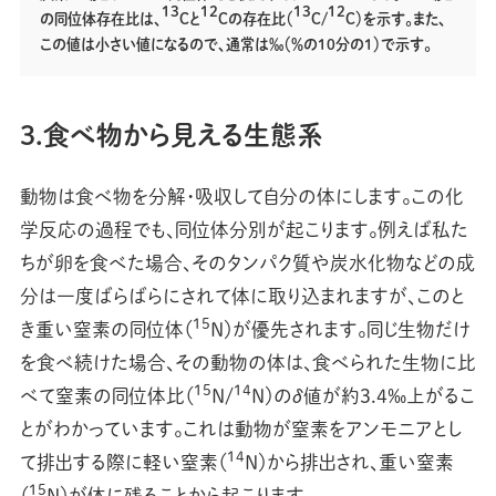
13
12
13
12
の同位体存在比は、
Cと
Cの存在比（
C/
C）を示す。また、
この値は小さい値になるので、通常は‰（％の10分の1）で示す。
3.食べ物から見える生態系
動物は食べ物を分解・吸収して自分の体にします。この化
学反応の過程でも、同位体分別が起こります。例えば私た
ちが卵を食べた場合、そのタンパク質や炭水化物などの成
分は一度ばらばらにされて体に取り込まれますが、このと
15
き重い窒素の同位体（
N）が優先されます。同じ生物だけ
を食べ続けた場合、その動物の体は、食べられた生物に比
15
14
べて窒素の同位体比（
N/
N）のδ値が約3.4‰上がるこ
とがわかっています。これは動物が窒素をアンモニアとし
14
て排出する際に軽い窒素（
N）から排出され、重い窒素
15
（
N）が体に残ることから起こります。