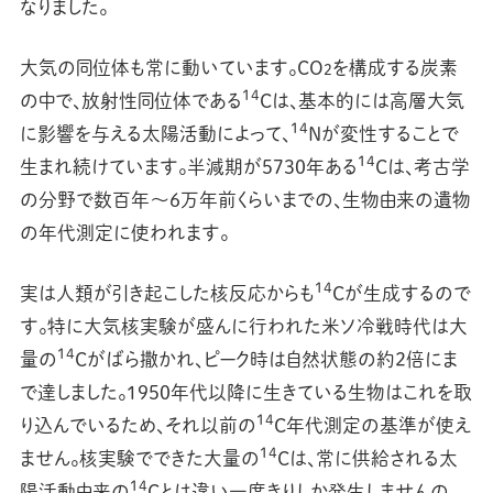
なりました。
大気の同位体も常に動いています。CO
を構成する炭素
2
14
の中で、放射性同位体である
Cは、基本的には高層大気
14
に影響を与える太陽活動によって、
Nが変性することで
14
生まれ続けています。半減期が5730年ある
Cは、考古学
の分野で数百年〜6万年前くらいまでの、生物由来の遺物
の年代測定に使われます。
14
実は人類が引き起こした核反応からも
Cが生成するので
す。特に大気核実験が盛んに行われた米ソ冷戦時代は大
14
量の
Cがばら撒かれ、ピーク時は自然状態の約2倍にま
で達しました。1950年代以降に生きている生物はこれを取
14
り込んでいるため、それ以前の
C年代測定の基準が使え
14
ません。核実験でできた大量の
Cは、常に供給される太
14
陽活動由来の
Cとは違い一度きりしか発生しませんの