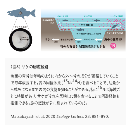
（図8） サケの回遊経路
魚類の背骨は年輪のように内から外へ骨の成分が蓄積していくこと
15
14
で毎年成長する。骨の同位体比（
N/
N）を調べることで、幼魚か
15
ら成魚になるまでの間の食物を知ることができる。特に
Nは海域ご
とに特徴があり、サケがそれを反映した餌を食べることで回遊経路も
推測できる。旅の記録が骨に刻まれているのだ。
Matsubayashi et al. 2020
Ecology Letters.
23: 881‒890.