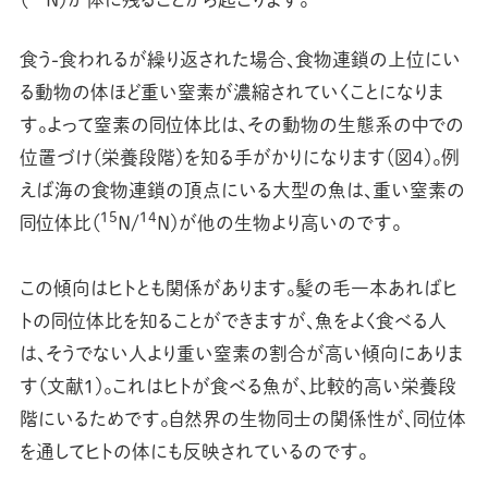
食う-食われるが繰り返された場合、食物連鎖の上位にい
る動物の体ほど重い窒素が濃縮されていくことになりま
す。よって窒素の同位体比は、その動物の生態系の中での
位置づけ（栄養段階）を知る手がかりになります（図4）。例
えば海の食物連鎖の頂点にいる大型の魚は、重い窒素の
15
14
同位体比（
N/
N）が他の生物より高いのです。
この傾向はヒトとも関係があります。髪の毛一本あればヒ
トの同位体比を知ることができますが、魚をよく食べる人
は、そうでない人より重い窒素の割合が高い傾向にありま
す（文献1）。これはヒトが食べる魚が、比較的高い栄養段
階にいるためです。自然界の生物同士の関係性が、同位体
を通してヒトの体にも反映されているのです。