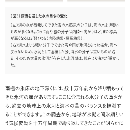
（図3）循環を通した水の重さの変化
（左）海の水が蒸発してできた雲の水蒸気の分子は、海の水より軽い
ものが多くなる。さらに雨や雪の分子は内陸へ向かうほど、また標高
が高くなるほど軽くなる（内陸効果・標高効果）。
（右）海水よりも軽い分子でできた雪や雨が氷河となった場合、海へ
戻らないため、氷河として蓄積した分、海水の分子は重いものが残
る。そのため大量の氷河が存在した氷河期は、現在より海水が重かっ
た。
南極の氷床の地下深くには、数十万年前から降り積もって
きた氷河の層があります。ここに含まれる水分子の重さか
ら、過去の地球上の氷河と海水の量のバランスを推測す
ることができます。この調査から、地球が氷期と間氷期とい
う気候変動を十万年周期で繰り返してきたことが明らかに