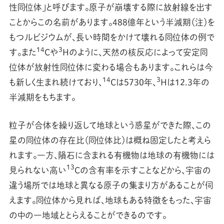
性同位体」と呼びます。原子が崩壊する際に放射線を出す
ことからこの名前があります。488億年という半減期（注）を
もつルビジウムが、長い時間をかけて壊れる同位体の例で
14
3
す。また
Cや
Hのように、天然の核反応によって安定同
位体が放射性同位体に変わる場合もあります。これらは今
14
3
も新しく生まれ続けており、
Cは5730年、
Hは12.3年の
半減期をもちます。
粒子が合体を繰り返して地球という惑星ができた際、この
星の同位体の存在比（同位体比）は概ね固定したと考えら
れます。一方、隕石に含まれる有機物は地球の有機物には
13
見られない高い
Cの含有率を示すことなどから、宇宙の
違う場所では地球と異なる原子の集まり方があることが伺
えます。同位体から見れば、地球もある特徴をもった、宇宙
の中の一地域ととらえることができるのです。