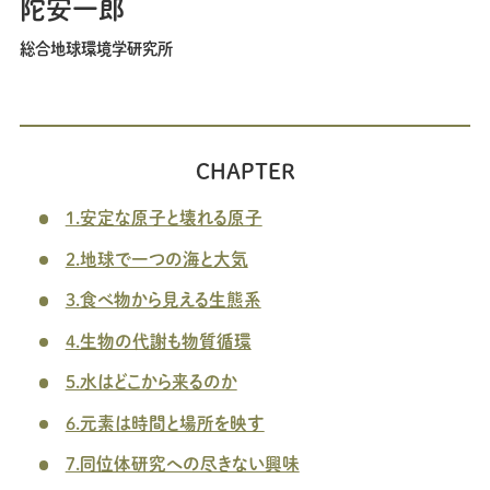
陀安一郎
総合地球環境学研究所
CHAPTER
1.安定な原子と壊れる原子
2.地球で一つの海と大気
3.食べ物から見える生態系
4.生物の代謝も物質循環
5.水はどこから来るのか
6.元素は時間と場所を映す
7.同位体研究への尽きない興味