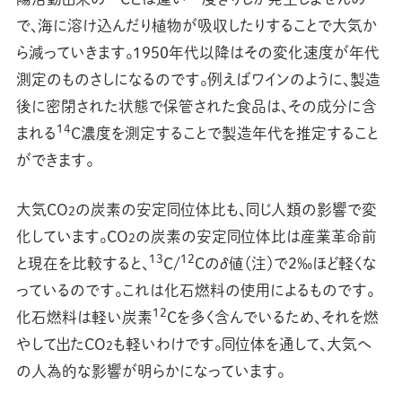
で、海に溶け込んだり植物が吸収したりすることで大気か
ら減っていきます。1950年代以降はその変化速度が年代
測定のものさしになるのです。例えばワインのように、製造
後に密閉された状態で保管された食品は、その成分に含
14
まれる
C濃度を測定することで製造年代を推定すること
ができます。
大気CO
の炭素の安定同位体比も、同じ人類の影響で変
2
化しています。CO
の炭素の安定同位体比は産業革命前
2
13
12
と現在を比較すると、
C/
Cのδ値（注）で2‰ほど軽くな
っているのです。これは化石燃料の使用によるものです。
12
化石燃料は軽い炭素
Cを多く含んでいるため、それを燃
やして出たCO
も軽いわけです。同位体を通して、大気へ
2
の人為的な影響が明らかになっています。