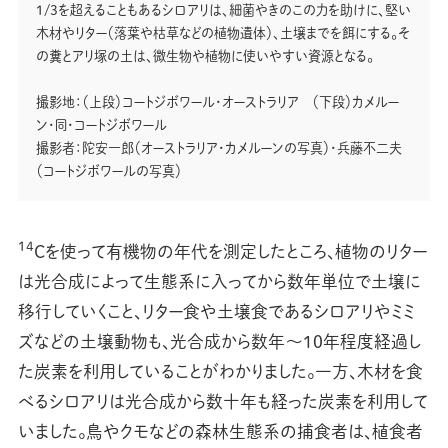
1/3を超えることもあるシロアリは、細菌やきのこの力を助けに、堅い
木材やリター（落葉や枯草などの植物遺体）、土壌までを餌にする。そ
の糞とアリ塚の土は、微生物や植物に使いやすい資源となる。
撮影地：（上段）コートジボワール・オーストラリア （下段）カメルー
ン・同・コートジボワール
撮影者：陀安一郎（オーストラリア・カメルーンの写真）・兵藤不二夫
（コートジボワールの写真）
14
Cを使って有機物の年代を測定したところ、植物のリター
は光合成によって生態系に入ってから数年単位で土壌に
移行していくこと、リター食や土壌食であるシロアリやミミ
ズなどの土壌動物も、光合成から数年〜10年程度経過し
た炭素を利用していることがわかりました。一方、木材を食
べるシロアリは光合成から数十年も経った炭素を利用して
いました。鳥やクモなどの森林生態系の捕食者は、植食者