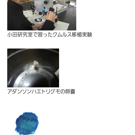
小田研究室で習ったクムルス移植実験
アダンソンハエトリグモの卵嚢