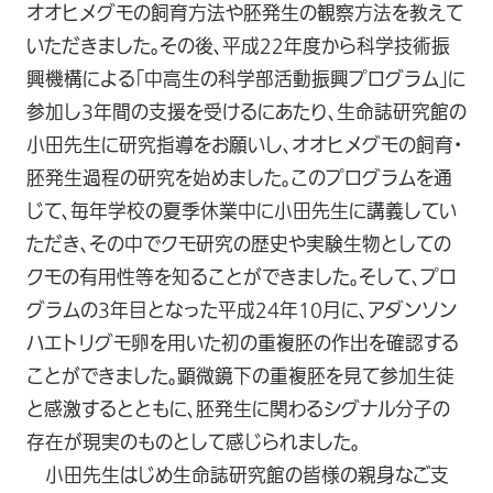
オオヒメグモの飼育方法や胚発生の観察方法を教えて
いただきました。その後、平成22年度から科学技術振
興機構による「中高生の科学部活動振興プログラム」に
参加し3年間の支援を受けるにあたり、生命誌研究館の
小田先生に研究指導をお願いし、オオヒメグモの飼育・
胚発生過程の研究を始めました。このプログラムを通
じて、毎年学校の夏季休業中に小田先生に講義してい
ただき、その中でクモ研究の歴史や実験生物としての
クモの有用性等を知ることができました。そして、プロ
グラムの3年目となった平成24年10月に、アダンソン
ハエトリグモ卵を用いた初の重複胚の作出を確認する
ことができました。顕微鏡下の重複胚を見て参加生徒
と感激するとともに、胚発生に関わるシグナル分子の
存在が現実のものとして感じられました。
小田先生はじめ生命誌研究館の皆様の親身なご支