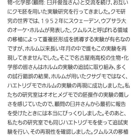
物・化学部（顧問: 臼井俊哉さん）と交流を続け、お互い
にクモ胚を用いた実験研究を行ってきました。クモ研
究の世界では、１９５２年にスウェーデン、ウプサラ大
のオーケ・ホルムが発表した、クムルスと呼ばれる領域
の移植によって重複胚形成を誘導する実験が有名なの
ですが、ホルム以来長い年月の中で誰もこの実験を再
現してきませんでした。そこで名古屋南高校の生物・化
学部の皆さんはホルムの実験の追試に取り組み、多く
の試行錯誤の結果、ホルムが用いたクサグモではなく、
ハエトリグモでホルムの実験の再現に成功しました。私
たちの研究室はオオヒメグモでの胚操作の実験の難し
さを感じていたので、顧問の臼井さんから最初に報告
を受けたときには本当にびっくりしました。そのあと、
私たちの研究室でも同じハエトリグモを使って追試実
験を行い、その再現性を確認しました。クムルスの移植