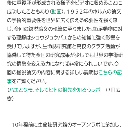
後に重複胚が形成される様子をビデオに収めることに
成功したこともあり（
動画
）、１９５２年のホルムの論文
の学術的重要性を世界に広く伝える必要性を強く感
じ、今回の総説論文の執筆に至りました。節足動物に対
する理解はショウジョウバエからの知識に強く影響を
受けていますが、生命誌研究館と高校のクラブ活動が
協働して得た今回の研究成果が少しでも世界の学術研
究の情勢を変える力になれば非常にうれしいです。今
回の総説論文の内容に関する詳しい説明は
こちらの記
事
をご覧ください。
（
ハエとクモ、そしてヒトの祖先を知ろうラボ
小田広
樹）
10年程前に生命誌研究館のオープンラボに参加し、