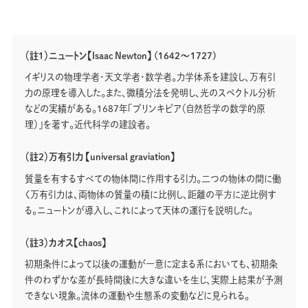
（註1）ニュートン【Isaac Newton】 (1642～1727)
イギリスの物理学者・天文学者・数学者。力学体系を建設し、万有引
力の原理を導入した。また、微積分法を発明し、光のスペクトル分析
などの実績がある。1687年「プリンキピア（自然哲学の数学的原
理）」を著す。近代科学の建設者。
（註2）万有引力 【universal graviation】
質量を有するすべての物体間に作用する引力。二つの物体の間に働
く万有引力は、両物体の質量の積に比例し、距離の平方に逆比例す
る。ニュートンが導入し、これによって天体の運行を説明した。
（註3）カオス【chaos】
初期条件によって以後の運動が一意に定まる系においても、初期条
件のわずかな差が長時間後に大きな違いを生じ、実際上結果が予測
できない現象。流体の運動や生態系の変動などに見られる。