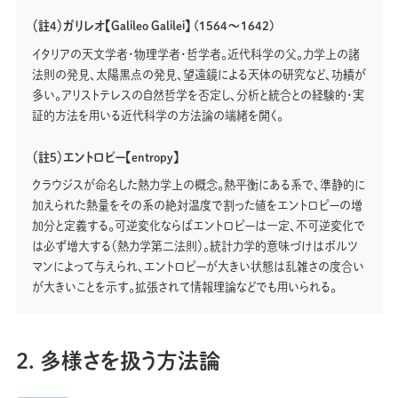
（註4）ガリレオ【Galileo Galilei】 (1564～1642)
イタリアの天文学者・物理学者・哲学者。近代科学の父。力学上の諸
法則の発見、太陽黒点の発見、望遠鏡による天体の研究など、功績が
多い。アリストテレスの自然哲学を否定し、分析と統合との経験的・実
証的方法を用いる近代科学の方法論の端緒を開く。
（註5）エントロピー【entropy】
クラウジスが命名した熱力学上の概念。熱平衡にある系で、準静的に
加えられた熱量をその系の絶対温度で割った値をエントロピーの増
加分と定義する。可逆変化ならばエントロピーは一定、不可逆変化で
は必ず増大する（熱力学第二法則）。統計力学的意味づけはボルツ
マンによって与えられ、エントロピーが大きい状態は乱雑さの度合い
が大きいことを示す。拡張されて情報理論などでも用いられる。
2. 多様さを扱う方法論