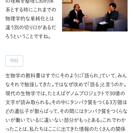
の理解を整理し知的体
系とする時にこれまでの
物理学的な単純化とは
違う別の切り口があるだ
ろうということですね。
中村
生物学の教科書はすでにそのように「語られ」ていて、みん
なそれで勉強してきた。ではなぜ改めて「語る」と言うのか。
現代の生物学では、たとえばゲノムプロジェクトで30億の
文字が読み取られる。その中にタンパク質をつくる3万個ほ
館内の催し
どの遺伝子が散らばって、その間にはタンパク質をつくらな
いが働いているに違いない部分がもっとある。これでわか
9/19
(土)
ったことは、私たちはここに出てきた情報のたくさんの関係
タンパク質が形づくる生きものの個性