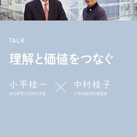
TALK
理解と価値をつなぐ
小平桂一
中村桂子
総合研究大学院大学長
ＪＴ生命誌研究館館長