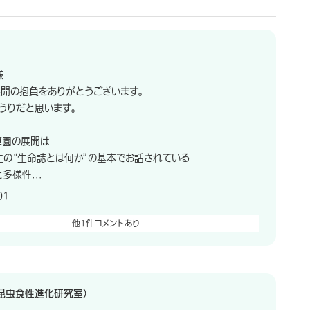
様
開の抱負をありがとうございます。
うりだと思います。
草園の展開は
の“生命誌とは何か”の基本でお話されている
様性...
01
他1件コメントあり
昆虫食性進化研究室）