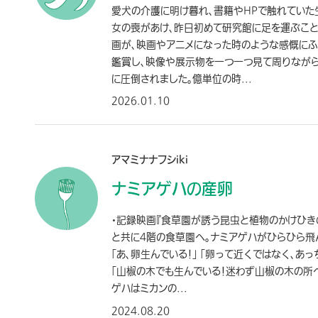
愛犬の介護に明け暮れ、書籍やHPで触れていた
女の喪があけ、昨日初めて研究館に足を運ぶこと
画が、映画やアニメになった時のような感慨にふ
鑑賞し、映像や展示物を一つ一つ見て周りなが
に圧倒されました。億単位の時...
2026.01.10
アマミナナフシiki
ナミアゲハの産卵
・記録映画『食草園が誘う昆虫と植物のかけひき
と共に4階の食草園へ。ナミアゲハがひらひら飛
「あ、卵生んでいる！」 「卵って近くではなく、あっ
「山椒の木でも生んでいる！迷わず山椒の木の所
ゲハはミカンの...
2024.08.20