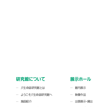
研究館について
展示ホール
JT生命誌研究館とは
館内展示
ようこそJT生命誌研究館へ
映像作品
施設紹介
出張展示・貸出