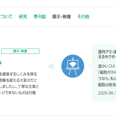
について
研究
季刊誌
展示・映像
その他
展示・映像
望月アミ（
えるセクタ
み
温かいコメ
「細胞がか
を建築するしくみを探る
うなら、私
想像を超える大変さだと
細胞は怪我
しましたし、丁寧な文章と
メージできないものは行動
2026.06.