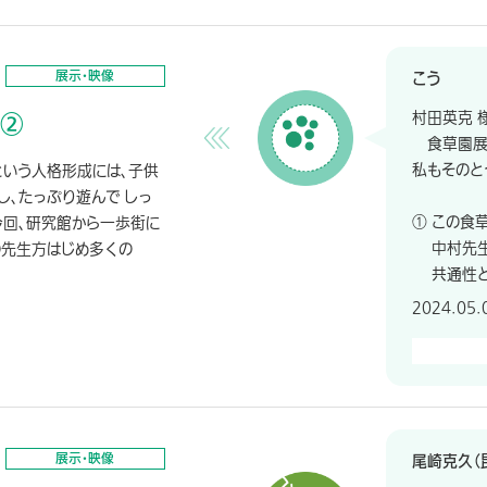
展示・映像
こう
 ②
村田英克 
食草園展
私もそのと
”という人格形成には、子供
し、たっぷり遊んで しっ
① この食
今回、研究館から一歩街に
中村先生
の先生方はじめ多くの
共通性と多
2024.05.
展示・映像
尾崎克久（