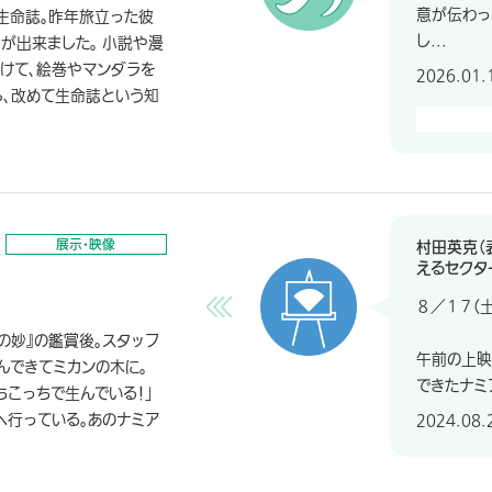
意が伝わっ
生命誌。昨年旅立った彼
し...
が出来ました。 小説や漫
けて、絵巻やマンダラを
2026.01.
ら、改めて生命誌という知
展示・映像
村田英克（
えるセクタ
８／１７（
の妙』の鑑賞後。スタッフ
午前の上映
んできてミカンの木に。
できたナミ
ちこっちで生んでいる！」
へ行っている。あのナミア
2024.08.