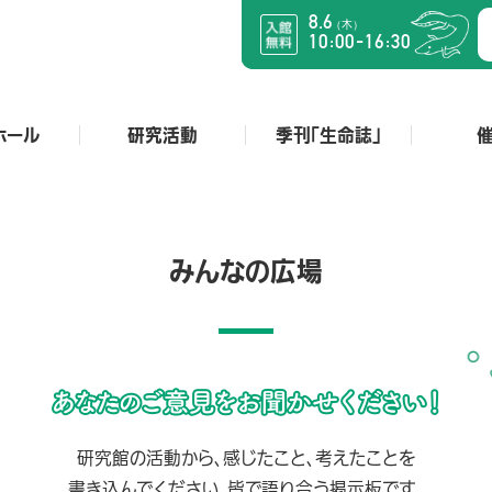
8.6
木
（
）
:
:
-
10
00
16
30
ホール
研究活動
季刊「生命誌」
みんなの広場
研究館の活動から、感じたこと、考えたことを
書き込んでください。皆で語り合う掲示板です。