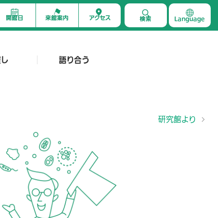
開館日
来館案内
アクセス
検索
Language
催し
語り合う
研究館より