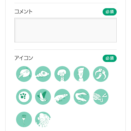
す。ツルツルした場所だと緑になり、ザラザラした場所だと
茶色になります。
コメント
来シーズンに向けたアドバイス
もし今後、冬に羽化させたくない場合は、以下の2点を意
識してみてください。
幼虫の時期： 夜間（日没から日の出まで）は完全に暗くな
る場所で育てる。何か遮蔽物を使って、遮光すると安全か
も。
アイコン
蛹の時期： 12月以降に外へ出す際は、直射日光の影響を
受けない「北側の壁際や日陰になる場所」に保管し、蛹の
温度が上がらないようにしてみてください。
このように「光」と「温度」の両面を管理することで、自然な
春の訪れとともに羽化させることができると思います。