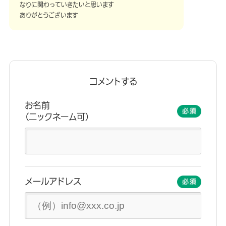
羽化のトリガー：冬の太陽光
なりに関わっていきたいと思います
本来なら来春に羽化するはずが、1月の陽気で発育が進ん
ありがとうございます
でしまったと考えられます。
太陽のエネルギー： 東向きで日当たりの良いベランダは、
冬場でも直射日光が当たれば、蛹の表面温度は発育可能
な温度に達することがあります。「越冬モード」に入ってい
ない蛹にとって、日光による温度上昇は羽化を後押しして
コメントする
しまったと思われます。
お名前
幼虫が小さく、成長が遅かった理由
（ニックネーム可）
これについては、飼育のミスではありません。秋の終わり
は、餌となる山椒の葉の栄養価や堅さなど、餌としての質
が落ちることや、気温の低下により代謝がゆっくりになる
ため、秋世代の幼虫は、発育に時間がかかるのは自然なこ
とですのでご安心ください。
メールアドレス
【補足】 蛹の色と休眠について
越冬する蛹は赤っぽくなることが多いのですが、緑色の蛹
が休眠している場合もあります。蛹の色（緑か茶色か）は、
蛹化するときの場所の「手触り」（物理的刺激）で決まりま