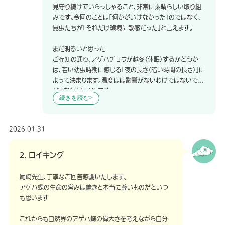
見守り続けていらっしゃること、非常に素晴らしい取り組
みです。今回のことは「何かがいけなかった」のではなく、
昆虫たちが「それだけ環境に敏感だった」と言えます。
まだ明るいと思った
ご存知の通り、アゲハチョウが越冬（休眠）するかどうか
は、若い幼虫時期に感じる「夜の長さ（暗い時間の長さ）」に
よって決まります。温度はは影響がないわけではないです
が、補助的な要因です。
続きを読む
光センサーの敏感さ： 昆虫の光センサーは非常に鋭く、蛍
光灯の小さなオレンジ色の明かり（グローランプ）程度の
2026.01.31
光量や、カメラのフラッシュのような短時間の光でも、日長
のリズムに影響を与えます。
2. ロイキング
室内灯の影響： カーテン越しに漏れる部屋の明かりが、幼
虫に「まだ明るい」と誤認させた可能性があります。その結
尾崎先生、丁寧なご回答感謝いたします。
果、体内のスイッチが「越冬モード（休眠）」に切り替わらな
アゲハ蝶の生命の営みは驚きと本当に尊いものだといつ
かったのかもしれません。ただ、これは個体差もあります
も思います
ので、必ずそうなるというものでもありません。
これからも自然界のアゲハ蝶の偉大さを考えながら自分