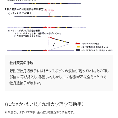
牡丹変異の原因
野性型牡丹遺伝子にはトランスポゾンの痕跡が残っている。その同じ
部位 に再び挿入し，移動した。しかし，この移動が不完全だったので，
牡丹遺伝子が壊れた。
(にたさか・えいじ／九州大学理学部助手)
※所属などはすべて季刊「生命誌」掲載当時の情報です。