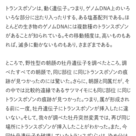
トランスポゾンは，動く遺伝子。つまり，ゲノムＤＮＡ上のいろ
いろな部分に出たり入ったりする，ある塩基配列である。ほ
とんどの生き物のゲノムＤＮＡには複数種のトランスポゾン
があることが知られている。その移動頻度は，高いものもあ
れば，滅多に動かないものもあり，さまざまである。
ところで，野性型の朝顔の牡丹遺伝子を調べたところ，調
べたすべての朝顔で，同じ部位 に同じトランスポゾンの痕
跡が見つかったのには驚いた。さらに，朝顔と同属だが，そ
の中では比較的遠縁であるサツマイモにも同じ部位 に同じ
トランスポゾンの痕跡が見つかった。つまり，属が形成され
る前に一度，牡丹遺伝子にトランスポゾンが挿入したに違
いない。そして，我々が調べた牡丹突然変異では，再び同じ
場所にトランスポゾンが挿入したことがわかった。また，今
回牡丹遺伝子を破壊していたトランスポゾンは，染め分け