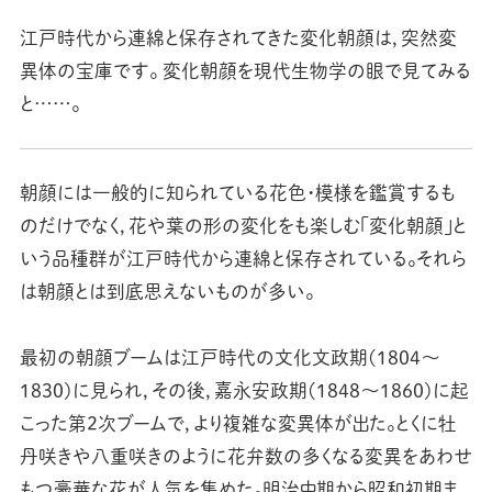
江戸時代から連綿と保存されてきた変化朝顔は，突然変
異体の宝庫です。 変化朝顔を現代生物学の眼で見てみる
と……。
朝顔には一般的に知られている花色・模様を鑑賞するも
のだけでなく，花や葉の形の変化をも楽しむ「変化朝顔」と
いう品種群が江戸時代から連綿と保存されている。それら
は朝顔とは到底思えないものが多い。
最初の朝顔ブームは江戸時代の文化文政期(1804～
1830)に見られ，その後，嘉永安政期(1848～1860)に起
こった第2次ブームで，より複雑な変異体が出た。とくに牡
丹咲きや八重咲きのように花弁数の多くなる変異をあわせ
もつ豪華な花が人気を集めた。明治中期から昭和初期ま