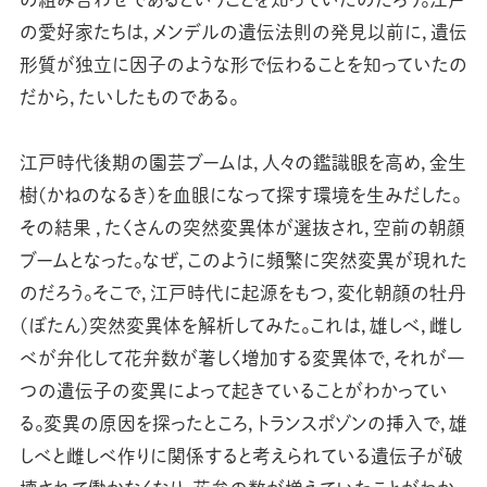
の愛好家たちは，メンデルの遺伝法則の発見以前に，遺伝
形質が独立に因子のような形で伝わることを知っていたの
だから，たいしたものである。
江戸時代後期の園芸ブームは，人々の鑑識眼を高め，金生
樹(かねのなるき)を血眼になって探す環境を生みだした。
その結果 ，たくさんの突然変異体が選抜され，空前の朝顔
ブームとなった。なぜ，このように頻繁に突然変異が現れた
のだろう。そこで，江戸時代に起源をもつ，変化朝顔の牡丹
(ぼたん)突然変異体を解析してみた。これは，雄しべ，雌し
べが弁化して花弁数が著しく増加する変異体で，それが一
つの遺伝子の変異によって起きていることがわかってい
る。変異の原因を探ったところ，トランスポゾンの挿入で，雄
しべと雌しべ作りに関係すると考えられている遺伝子が破