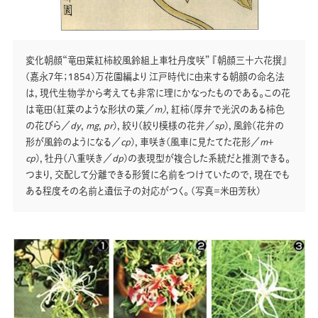
変化朝顔“竜田葉紅柿絞風鈴組上車牡丹度咲” 『朝顔三十六花撰』
(嘉永7年；1854)万花園編より 江戸時代に由来する朝顔の命名法
は，現代生物学から考えても非常に理にかなったものである。この花
は竜田(紅葉のような形状の葉／
ｍ)
，紅柿(厚弁で光沢のある柿色
の花びら／
dy
，
mg
，
pr
)，絞り(絞り模様の花弁／
sp
)，風鈴(花弁の
形が風鈴のようになる／
cp
)，車咲き(風車に見たてた花形／
m
＋
cp
)，牡丹(八重咲き／
dp
)の表現型が複合した系統だと推測できる。
つまり，交配して分離できる形質に名前をつけていたので，現在でも
ある程度その名前と遺伝子の対応がつく。 (写真＝米田芳秋)