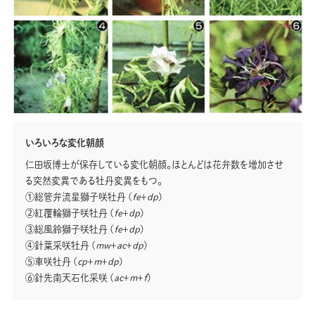
いろいろな変化朝顔
仁田坂博士が保存している変化朝顔。ほとんどは花弁数を増加させ
る突然変異である牡丹変異をもつ。
①総管弁流星獅子咲牡丹 (
fe
＋
dp
)
②紅覆輪獅子咲牡丹 (
fe
＋
dp
)
③総風鈴獅子咲牡丹 (
fe
＋
dp
)
④針葉采咲牡丹 (
mw
＋
ac
＋
dp
)
⑤車咲牡丹 (
cp
＋
m
＋
dp
)
⑥針先南天石化采咲 (
ac
＋
m
＋
f
)