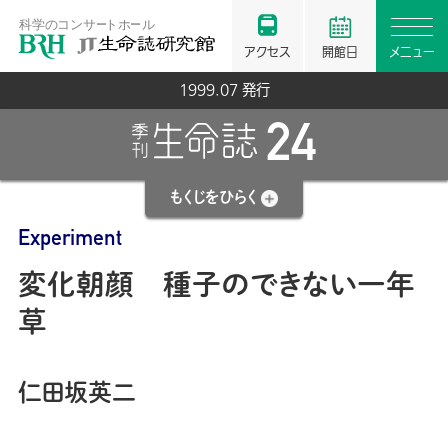
アクセス
開館日
メニュー
1999.07 発行
24
もくじを
ひらく
Experiment
変化朝顔 種子のできない一年
草
仁田坂英二