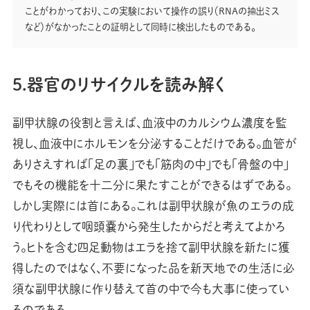
ことがわかっており、この実験において操作の誤り（RNAの抽出ミス
など）がなかったことの証明として同時に検出したものである。
5.器官のリサイクルを読み解く
副甲状腺の役割と言えば、血液中のカルシウム濃度を監
視し、血液中にホルモンを分泌することだけである。血管が
ありさえすれば「足の裏」でも「筋肉の中」でも「骨盤の中」
でもその機能を十二分に果たすことができるはずである。
しかし実際には首にある。これは副甲状腺が魚のエラの成
り代わりとして咽頭嚢から発生したからだと考えてよかろ
う。ヒトを含む四足動物はエラを捨て副甲状腺を新たに獲
得したのではなく、不要になった品を新天地での生活に必
須な副甲状腺に作り替えて首の中で今も大事に使ってい
るのである。