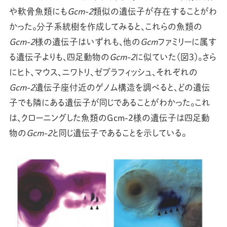
や軟骨魚類にも
Gcm-2
類似の遺伝子が存在することがわ
かった。分子系統樹を作成してみると、これらの魚類の
Gcm-2
様の遺伝子はいずれも、他の
Gcm
ファミリーに属す
る遺伝子よりも、四足動物の
Gcm-2
に似ていた（図3）。さら
にヒト、マウス、ニワトリ、ゼブラフィッシュ、それぞれの
Gcm-2
遺伝子座付近のゲノム構造を調べると、どの遺伝
子でも隣にある遺伝子が同じであることがわかった。これ
は、クローニングした魚類のGcm-2様の遺伝子は四足動
物の
Gcm-2
と同じ遺伝子であることを示している。