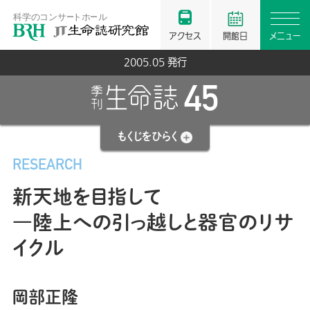
アクセス
開館日
メニュー
2005.05 発行
45
もくじを
ひらく
RESEARCH
新天地を目指して
―陸上への引っ越しと器官のリサ
イクル
岡部正隆