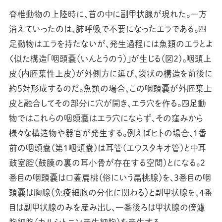
脊椎動物の上陸時に、首の中に副甲状腺が現れた。一方
消えていったのは、肺呼吸で不要になったエラである。四
足動物はエラを持たないが、発生過程には魚類のエラとよ
く似た構造「咽頭嚢（いんとうのう）」が生じる（図2）。咽頭上
皮（内胚葉性上皮）が外側方に延び、袋状の構造を前後に
約5対形成するのだ。魚類の場合、この咽頭嚢が外胚葉上
皮と融合してその部分に穴が開き、エラ穴を作る。四足動
物ではこれらの咽頭嚢はエラ穴にならず、その窪みから
様々な構造物や器官が発生する。例えばヒトの場合、1番
前の咽頭嚢（第1咽頭嚢）は耳管（エウスタキオ管）と中耳
鼓室腔（鼓膜の裏の耳小骨が存在する空間）とになる。2
番目の咽頭嚢は口蓋扁桃（俗にいう扁桃腺）を、3番目の咽
頭嚢は胸腺（免疫細胞の分化に関わる）と副甲状腺を、4番
目は副甲状腺のみを産み出し、一番後ろは甲状腺の傍濾