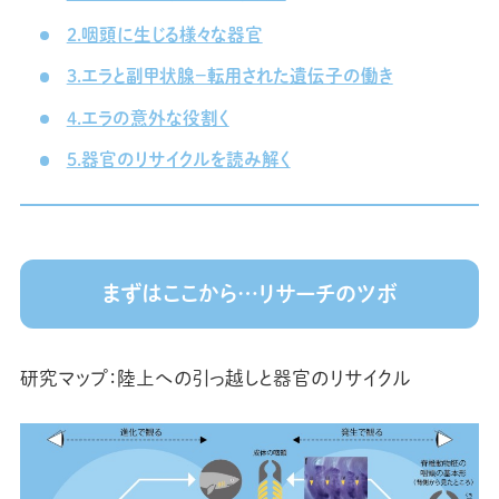
2.咽頭に生じる様々な器官
3.エラと副甲状腺－転用された遺伝子の働き
4.エラの意外な役割く
5.器官のリサイクルを読み解く
まずはここから…リサーチのツボ
研究マップ：陸上への引っ越しと器官のリサイクル