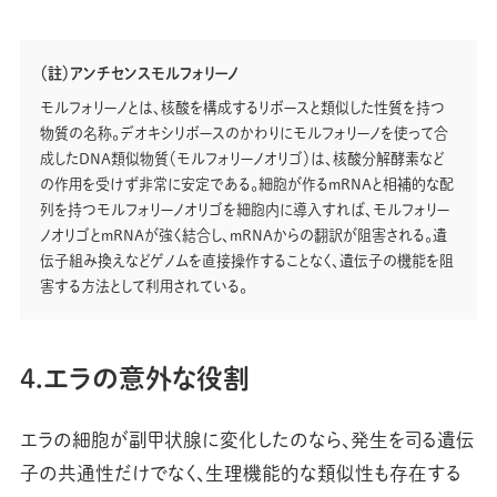
（註）アンチセンスモルフォリーノ
モルフォリーノとは、核酸を構成するリボースと類似した性質を持つ
物質の名称。デオキシリボースのかわりにモルフォリーノを使って合
成したＤＮＡ類似物質（モルフォリーノオリゴ）は、核酸分解酵素など
の作用を受けず非常に安定である。細胞が作るｍＲＮＡと相補的な配
列を持つモルフォリーノオリゴを細胞内に導入すれば、モルフォリー
ノオリゴとｍＲＮＡが強く結合し、ｍＲＮＡからの翻訳が阻害される。遺
伝子組み換えなどゲノムを直接操作することなく、遺伝子の機能を阻
害する方法として利用されている。
4.エラの意外な役割
エラの細胞が副甲状腺に変化したのなら、発生を司る遺伝
子の共通性だけでなく、生理機能的な類似性も存在する