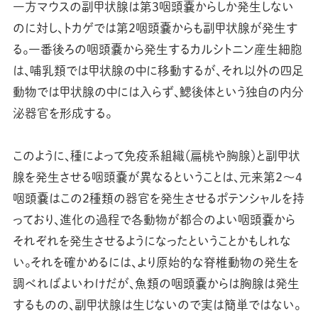
一方マウスの副甲状腺は第3咽頭嚢からしか発生しない
のに対し、トカゲでは第2咽頭嚢からも副甲状腺が発生す
る。一番後ろの咽頭嚢から発生するカルシトニン産生細胞
は、哺乳類では甲状腺の中に移動するが、それ以外の四足
動物では甲状腺の中には入らず、鰓後体という独自の内分
泌器官を形成する。
このように、種によって免疫系組織（扁桃や胸腺）と副甲状
腺を発生させる咽頭嚢が異なるということは、元来第2～4
咽頭嚢はこの2種類の器官を発生させるポテンシャルを持
っており、進化の過程で各動物が都合のよい咽頭嚢から
それぞれを発生させるようになったということかもしれな
い。それを確かめるには、より原始的な脊椎動物の発生を
調べればよいわけだが、魚類の咽頭嚢からは胸腺は発生
するものの、副甲状腺は生じないので実は簡単ではない。