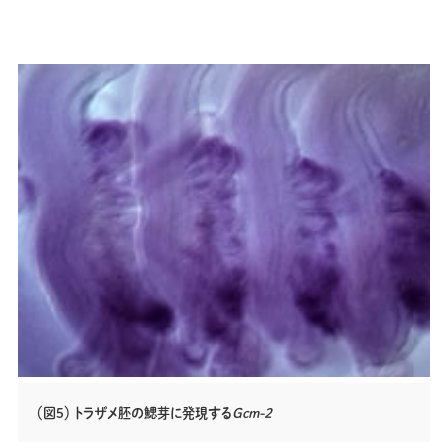
（図5） トラザメ胚の鰓芽に発現する
Gcm-2