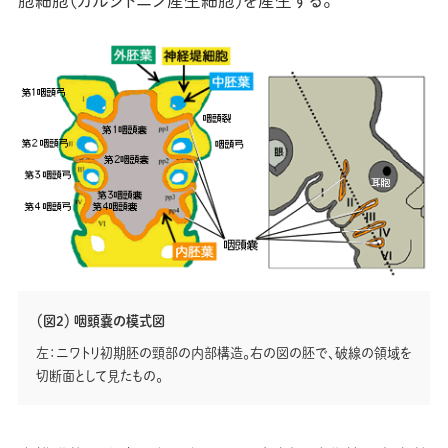
胞細胞（カルシトニン産生細胞）を産生する。
（図2） 咽頭嚢の模式図
左：ニワトリ初期胚の頸部の内部構造。右の図の胚で、破線の領域を
切断面として見たもの。