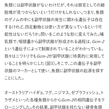
魚類には副甲状腺がないわけだが、それは器官としての細
胞塊が見つからないというだけかもしれない。つまり、魚類
のゲノムの中にも副甲状腺の発生に関わる遺伝子は存在
するけれど、四足動物とは使い方が異なっているという可
能性はないだろうか。問いをこのような形に変えてみた。哺
乳類で、咽頭曩から副甲状腺が形成される過程は、
Gcm-2
という遺伝子によって制御されていることがわかっている。
我々はニワトリでも
Gcm-2
が副甲状腺に特異的に発現して
いることを明らかにした（図3）。そこで、この遺伝子を副甲
状腺のマーカーとして使い、魚類に副甲状腺の起源を探す
ことにした。
オーストラリアハイギョ、フグ、ニジマス、ゼブラフィッシュ、ト
ラザメといった各種魚類からから
Gcm-2
の相同遺伝子をク
ローニングした。その結果、副甲状腺を持たない硬骨魚類