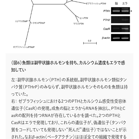
（図6）魚類は副甲状腺ホルモンを持ち、カルシウム濃度もエラで感
知してい
左：副甲状腺ホルモン（PTH）の系統樹。副甲状腺ホルモン類似タン
パク質（PTHrP）のみならず、副甲状腺ホルモンそのものを魚類は持
っていた。
右： ゼブラフィッシュにおける2つのPTHとカルシウム感受性受容体
遺伝子（CasR）の発現。成魚の脳とエラからRNAを抽出し、PTHとＣ
asRの配列を持つRNAが存在しているかを調べた。２つのPTHと
CasRはエラで発現しており、これらの遺伝子が、偽遺伝子（タンパク
質をコードしていても発現しない“死んだ”遺伝子）ではないことが示
された。なおβ-actin（ベータアクチン）はほぼ全ての組織で発現する