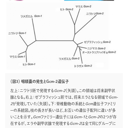
（図3） 咽頭嚢の発生とGcm-2遺伝子
左上：ニワトリ胚で発現する
Gcm-2
（矢頭）。この領域は将来副甲状
腺となる。右上：ゼブラフィッシュ胚では、将来エラとなる領域で
Gcm-
2
が発現していた（矢頭）。下：脊椎動物の系統と
Gcm
遺伝子ファミリ
ーの系統図。枝の長さが長いほど、お互いの遺伝子配列に違いが多
いことを示す。
Gcm
ファミリー遺伝子には
Gcm-1
と
Gcm-2
の２つが存
在するが、エラや副甲状腺で発現する
Gcm-2
は全て同じグループに