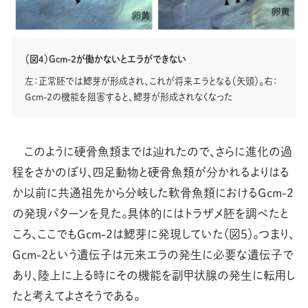
（図4）Gcm-2が働かないとエラができない
左：正常胚では鰓芽が形成され、これが将来エラとなる（矢頭）。右：
Gcm-2の機能を阻害すると、鰓芽が形成されなくなった
このように硬骨魚類までは辿れたので、さらに進化の過
程をさかのぼり、四足動物と硬骨魚類が分かれるよりはる
か以前に共通祖先から分岐した軟骨魚類におけるGcm-2
の発現パターンを見た。具体的にはトラザメ胚を調べたと
ころ、ここでもGcm-2は鰓芽に発現していた（図5）。つまり、
Gcm-2という遺伝子は元来エラの発生に必要な遺伝子で
あり、陸上に上る時にその機能を副甲状腺の発生に転用し
たと考えてよさそうである。