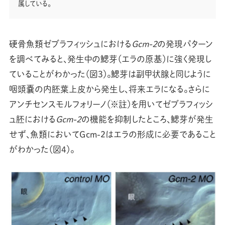
属している。
硬骨魚類ゼブラフィッシュにおける
Gcm-2
の発現パターン
を調べてみると、発生中の鰓芽（エラの原基）に強く発現し
ていることがわかった（図3）。鰓芽は副甲状腺と同じように
咽頭嚢の内胚葉上皮から発生し、将来エラになる。さらに
アンチセンスモルフォリーノ（※註）を用いてゼブラフィッシ
ュ胚における
Gcm-2
の機能を抑制したところ、鰓芽が発生
せず、魚類においてGcm-2はエラの形成に必要であること
がわかった（図4）。