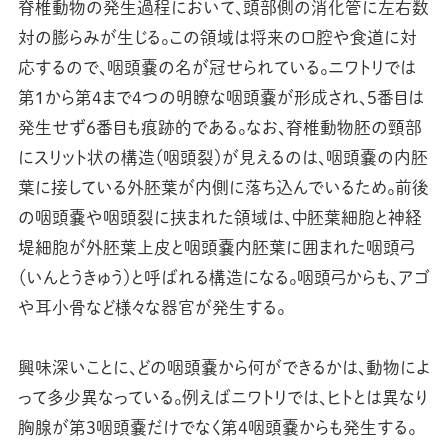
脊椎動物の発生過程において、頭部側の消化管に左右数
対の膨らみが生じる。この領域は将来の口腔や食道に対
応するので、咽頭嚢の名が冠せられている。ニワトリでは
第１から第４まで４つの明瞭な咽頭嚢が形成され、５番目は
発生せず６番目も痕跡的である。なお、脊椎動物胚の頸部
にスリット状の構造（咽頭裂）が見えるのは、咽頭嚢の内胚
葉に接している外胚葉が内側に落ち込んでいるため。前後
の咽頭嚢や咽頭裂に挟まれた領域は、中胚葉細胞と神経
堤細胞が外胚葉上皮と咽頭嚢内胚葉に囲まれた咽頭弓
（いんとうきゅう）と呼ばれる構造になる。咽頭弓からも、アゴ
や耳小骨など様々な器官が発生する。
興味深いことに、どの咽頭嚢から何ができるかは、動物によ
って多少異なっている。例えばニワトリでは、ヒトとは異なり
胸腺が第3咽頭嚢だけでなく第4咽頭嚢からも発生する。