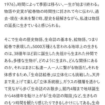
1976）。時間によって季節は移ろい、一生が始まり終わる。
物語や史実が絵巻物の時間性に託されて今に伝わり、過
去・現在・未来を繋ぐ時、歴史を紐解きながら、私達は物語
の延長に生きていると感じられる。
そこで生命の歴史物語、生命誌の基本を、絵物語、つまり
絵巻で表現した。5000万種とも言われる地球上の生きも
のは、38億年ほど前に誕生した先祖から生まれた仲間で
ある。多様な生物が、どのように生まれ、どんな関係にある
のか、それはまさに私達一人一人に繋がる物語だ。それを
体感するため、「生命誌絵巻」は立体化にも挑戦した。天井
まで見上げて楽しむ「立体系統樹」、ガラスの積層を透かし
て見ながら歩く「生命誌のお散歩」、館内4階まで地球誕生
から46億年を駈け上がる「生命誌の階段」など、生きもの
のもつ時間を観たり感じたりできるしかけにしてある。生命