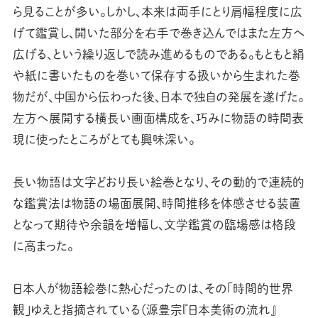
ら見ることが多い。しかし、本来は両手にとり肩幅程度に広
げて鑑賞し、開いた部分を右手で巻き込んではまた左方へ
広げる、という繰り返しで読み進めるものである。もともと絹
や紙に書いたものを巻いて保存する扱いから生まれた巻
物だが、中国から伝わった後、日本で独自の発展を遂げた。
左方へ展開する横長い画面構成を、巧みに物語の時間表
現に使ったところがとても興味深い。
長い物語は文字どおり長い絵巻となり、その動的で連続的
な鑑賞法は物語の場面展開、時間推移を体感させる装置
となって期待や余韻を増幅し、文学鑑賞の臨場感は格段
に高まった。
日本人が物語絵巻に熱心だったのは、その「時間的世界
観」ゆえと指摘されている（源豊宗『日本美術の流れ』