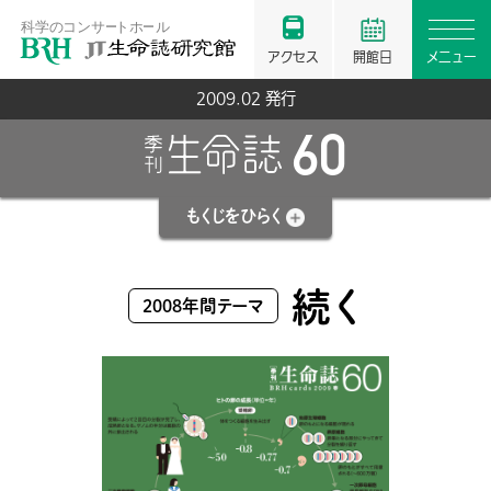
アクセス
開館日
メニュー
2009.02 発行
60
もくじを
ひらく
続く
2008年間テーマ