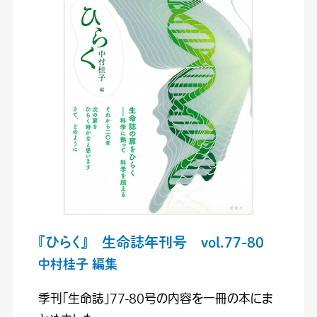
『ひらく』 生命誌年刊号 vol.77-80
中村桂子 編集
季刊「生命誌」77-80号の内容を一冊の本にま