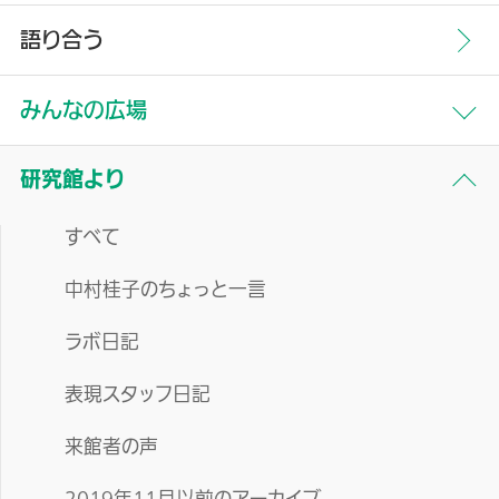
語り合う
みんなの広場
すべて
研究館より
生命誌について
すべて
研究
中村桂子のちょっと一言
季刊誌
ラボ日記
展示映像
表現スタッフ日記
その他
来館者の声
2019年11月以前のアーカイブ