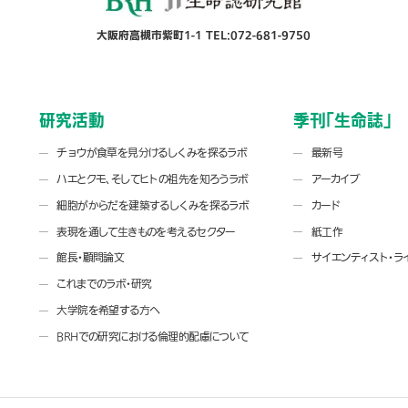
大阪府高槻市紫町1-1 TEL:072-681-9750
研究活動
季刊「生命誌」
チョウが食草を見分けるしくみを探るラボ
最新号
ハエとクモ、そしてヒトの祖先を知ろうラボ
アーカイブ
細胞がからだを建築するしくみを探るラボ
カード
表現を通して生きものを考えるセクター
紙工作
館長・顧問論文
サイエンティスト・ラ
これまでのラボ・研究
大学院を希望する方へ
BRHでの研究における倫理的配慮について