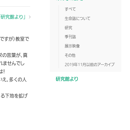
すべて
「研究館より」
生命誌について
研究
季刊誌
月ですが）教室で
展示映像
栄の言葉が、真
その他
れませんでし
2019年11月以前のアーカイブ
は！
研究館より
いえ、多くの人
くる下地を拡げ