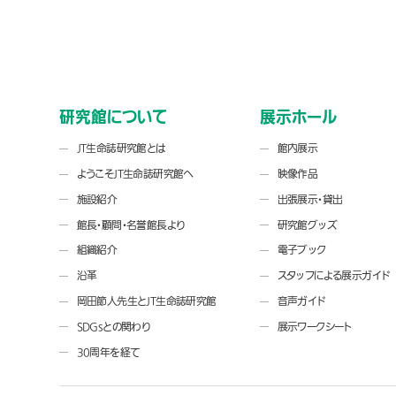
研究館について
展示ホール
JT生命誌研究館とは
館内展示
ようこそJT生命誌研究館へ
映像作品
施設紹介
出張展示・貸出
館長・顧問・名誉館長より
研究館グッズ
組織紹介
電子ブック
沿革
スタッフによる展示ガイド
岡田節人先生とJT生命誌研究館
音声ガイド
SDGsとの関わり
展示ワークシート
30周年を経て