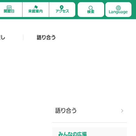
開館日
来館案内
アクセス
検索
Language
催し
語り合う
語り合う
みんなの広場