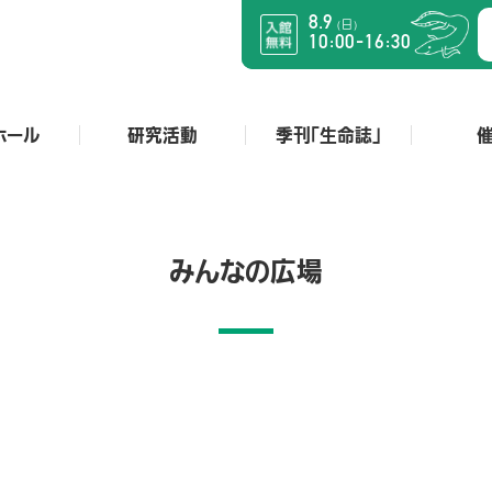
8.9
日
（
）
:
:
-
10
00
16
30
ホール
研究活動
季刊「生命誌」
みんなの広場