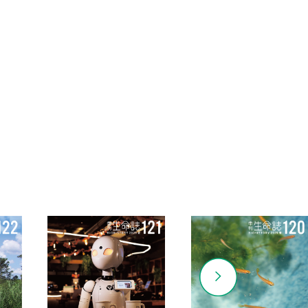
Gallery
塩なし漬け物考―食べ物でつな
ぐ世界
石毛直道
Essay
宇宙誌－Cosmohistory
小平桂一
Science Topics
匂い識別のメカニズム
吉原良浩 / 森 憲作
コオロギの分子生物学
丹羽尚