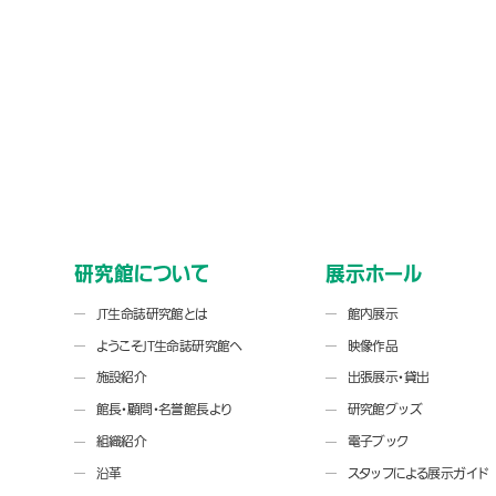
研究館について
展示ホール
JT生命誌研究館とは
館内展示
ようこそJT生命誌研究館へ
映像作品
施設紹介
出張展示・貸出
館長・顧問・名誉館長より
研究館グッズ
組織紹介
電子ブック
沿革
スタッフによる展示ガイド