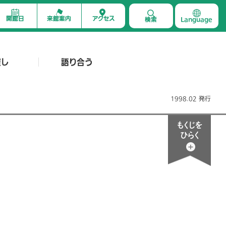
開館日
来館案内
アクセス
検索
Language
催し
語り合う
1998.02 発行
もくじを
ひらく
18
岡田節人の「音楽放談」