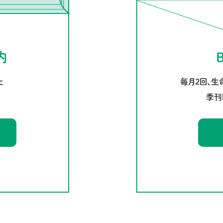
案内
毎月2回、生
た
季刊