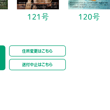
TALK
恐竜とDNAと博物館
石井健一
121号
120号
BRHニュース
オサムシ進化の源を求めて — 中
日合同学術調査
蘇智慧
住所変更はこちら
SCIENTIST LIBRARY
今堀和友
送付中止はこちら
タンパク質と私の研究遍歴