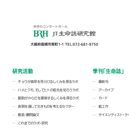
大阪府高槻市紫町1-1 TEL:072-681-9750
研究活動
季刊「生命誌」
チョウが食草を見分けるしくみを探るラボ
最新号
ハエとクモ、そしてヒトの祖先を知ろうラボ
アーカイブ
細胞がからだを建築するしくみを探るラボ
カード
表現を通して生きものを考えるセクター
紙工作
館長・顧問論文
サイエンティスト・ラ
これまでのラボ・研究