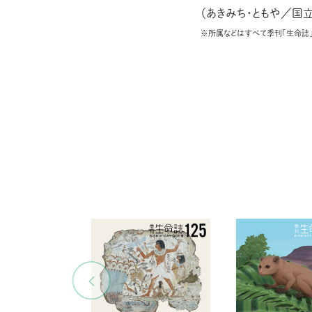
（あきみち・ともや／国
※所属などはすべて季刊「生命誌