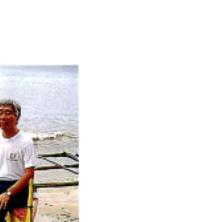
女性作曲家の作品を聴く
岡田節人
Special Story
ホヤの卵が教えてくれること
Special Story
ホヤの卵が教えてくれること
西方敬人
「卵」学事始め －マボヤの卵の中
の遺伝情報を探る
真壁和裕
発生の窓から進化を見る
佐藤矩行