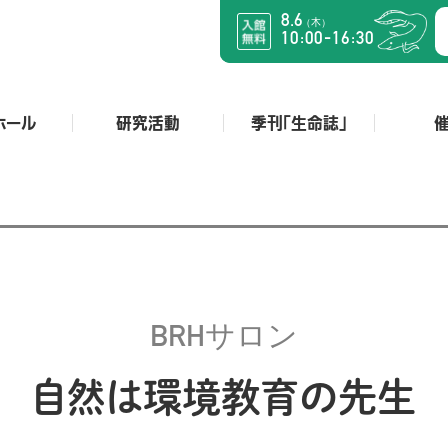
8.6
木
（
）
:
:
-
10
00
16
30
ホール
研究活動
季刊「生命誌」
BRHサロン
自然は環境教育の先生