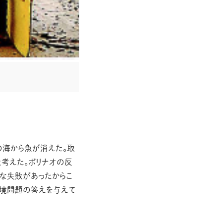
芽を出して増えるホヤ
川村和夫
BRHサロン
超？ 里山学！
日比伸子
自然は環境教育の先生
秋道智彌
Experiment
の海から魚が消えた。取
花を咲かせる植物の辿った道
と考えた。ボリナオの反
戸部 博
な失敗があったからこ
環境問題の答えを与えて
Art
自己認識のゆらぎ
鈴木淳子