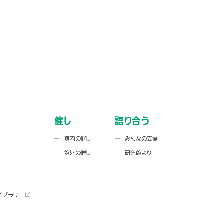
催し
語り合う
館内の催し
みんなの広場
館外の催し
研究館より
イブラリー