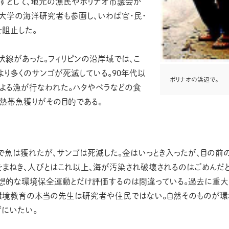
すとして、地元の漁民やボリナオ市議会が
大学の海洋研究者も参画し、いわば官・民・
阻止した。
伏線があった。フィリピンの沿岸域では、こ
より多くのサンゴが死滅している。90年代以
ボリナオの浜辺で。
による漁が行なわれた。ハタやベラなどの食
熱帯魚獲りがその目的である。
で魚は獲れたが、サンゴは死滅した。金はいっとき入ったが、目の前
まねき、人びとはこれ以上、海が汚染され破壊されるのはごめんだ
理想的な環境保全運動とだけ評価するのは間違っている。過去に重大
。環境教育の本当の先生は研究者や住民ではない。自然そのものが
ずにいたい。