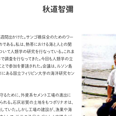
秋道智彌
１週間出かけた。サンゴ礁保全のためのワー
めである。私は、熱帯における海と人との関
ついて人類学の研究を行なっている。これま
洋で調査を行なってきた。今回も人類学の立
ことで参加を要請された。会議は、ルソン島
市にある国立フィリピン大学の海洋研究セン
守るために、外資系セメント工場の進出に
られる。石灰岩質の土地をもつボリナオは、
適していた。しかし工場の建設が、漁業や海