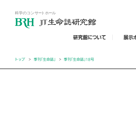
研究館について
展示
トップ
季刊「生命誌」
季刊「生命誌」18号