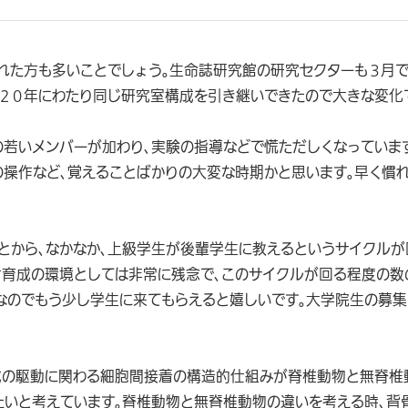
れた方も多いことでしょう。生命誌研究館の研究セクターも３月
。２０年にわたり同じ研究室構成を引き継いできたので大きな変化
の若いメンバーが加わり、実験の指導などで慌ただしくなっていま
の操作など、覚えることばかりの大変な時期かと思います。早く慣
とから、なかなか、上級学生が後輩学生に教えるというサイクルが
材育成の環境としては非常に残念で、このサイクルが回る程度の数
なのでもう少し学生に来てもらえると嬉しいです。大学院生の募集
成の駆動に関わる細胞間接着の構造的仕組みが脊椎動物と無脊椎
たいと考えています。脊椎動物と無脊椎動物の違いを考える時、背