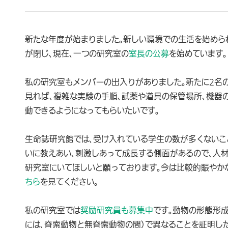
新たな年度が始まりました。新しい環境での生活を始めら
が閉じ、現在、一つの研究室の
室長の公募
を始めています
私の研究室もメンバーの出入りがありました。新たに2名
見れば、複雑な実験の手順、試薬や道具の保管場所、機器
動できるようになってもらいたいです。
生命誌研究館では、受け入れている学生の数が多くないこ
いに教えあい、刺激しあって成長する側面があるので、人
研究室にいてほしいと願っております。今は比較的賑やか
ちら
を見てください。
私の研究室では
奨励研究員も募集中
です。動物の形態形
には、脊索動物と無脊索動物の間）で異なることを証明し