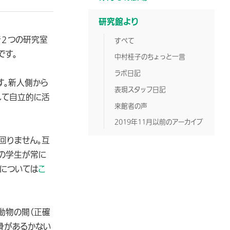
研究館より
で２つの研究室
すべて
です。
中村桂子のちょっと一言
ラボ日記
す。新人側から
表現スタッフ日記
れて自立的に活
来館者の声
2019年11月以前のアーカイブ
回りません。互
の学生が常に
については
こ
動物の間（正確
骨があるかない