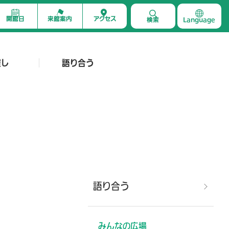
開館日
来館案内
アクセス
検索
Language
催し
語り合う
語り合う
みんなの広場