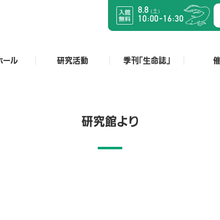
8.8
土
（
）
:
:
-
10
00
16
30
ホール
研究活動
季刊「生命誌」
研究館より