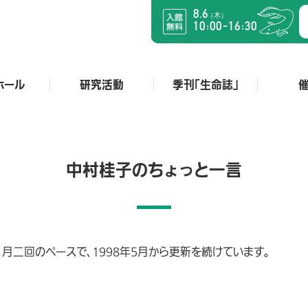
8.6
木
（
）
:
:
-
10
00
16
30
ホール
研究活動
季刊「生命誌」
中村桂子のちょっと一言
月二回のペースで、1998年5月から更新を続けています。