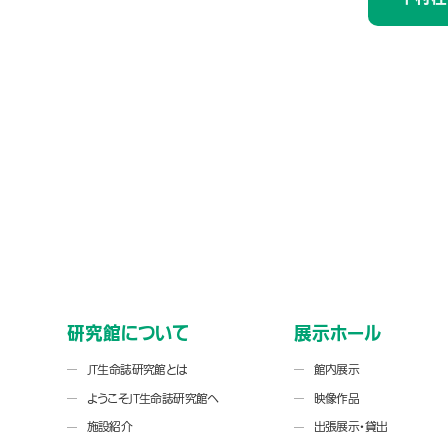
研究館について
展示ホール
JT生命誌研究館とは
館内展示
ようこそJT生命誌研究館へ
映像作品
施設紹介
出張展示・貸出