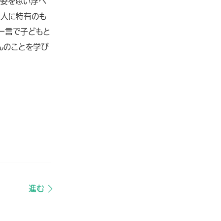
う姿を思い浮べ
一人に特有のも
一言で子どもと
んのことを学び
進む