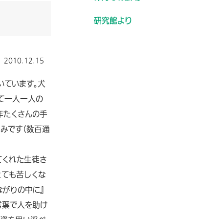
研究館より
2010.12.15
いています。犬
て一人一人の
年たくさんの手
みです（数百通
てくれた生徒さ
とても苦しくな
ながりの中に』
言葉で人を助け