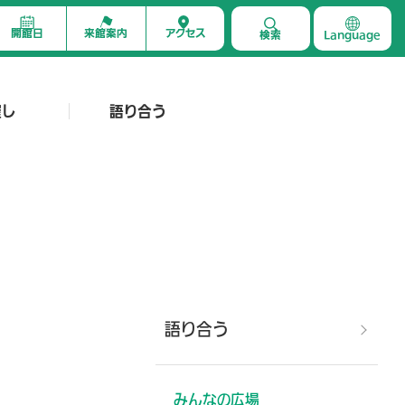
開館日
来館案内
アクセス
検索
Language
催し
語り合う
語り合う
みんなの広場